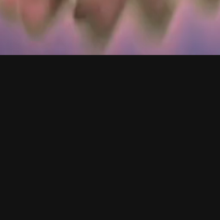
Bitte nehmen Sie hier Kontakt mit uns auf
Sie sehen gerade einen Platzhalterinhalt von
HubSpot
. Um auf den
eigentlichen Inhalt zuzugreifen, klicken Sie auf die Schaltfläche
unten. Bitte beachten Sie, dass dabei Daten an Drittanbieter
weitergegeben werden.
Inhalt entsperren
Mehr Informationen