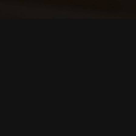
UELGER.COM - IT & FAIR SERVICES / SEIT
2006
Web Dienste
Neben der klassischen Werbung, dem Webdesign und
der Suchmaschinenoptimierung sind wir auch seit
Jahren für Sie in der Veranstaltungstechnik tätig.
Durch unsere Jahrelange Berufserfahrung ist es
nahezu möglich Ihnen in allen Bereichen beratend und
helfend zur Seite zu stehen.
LAUNCH